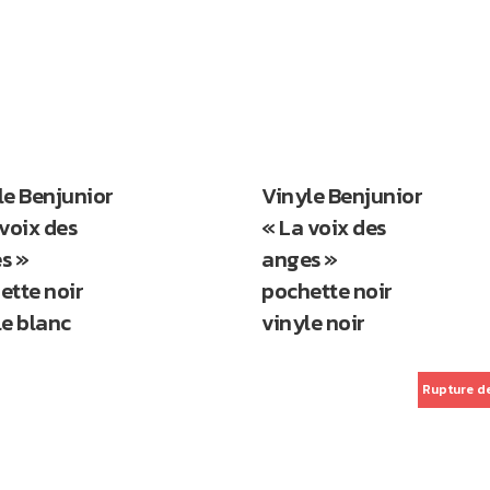
le Benjunior
Vinyle Benjunior
 voix des
« La voix des
s »
anges »
ette noir
pochette noir
le blanc
vinyle noir
Rupture d