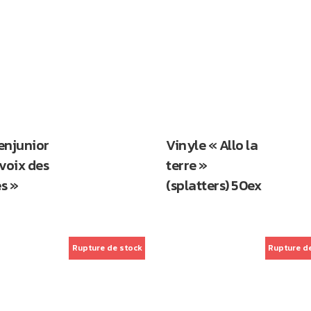
enjunior
Vinyle « Allo la
 voix des
terre »
s »
(splatters) 50ex
Rupture de stock
Rupture d