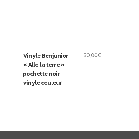
Vinyle Benjunior
30,00
€
« Allo la terre »
pochette noir
vinyle couleur