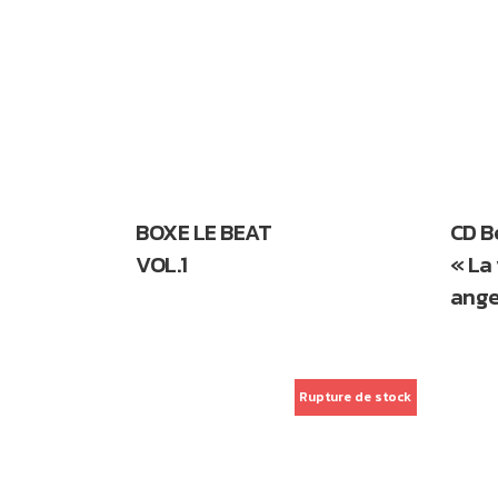
BOXE LE BEAT
CD B
VOL.1
« La
ange
Rupture de stock