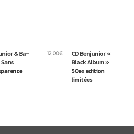
unior & Ba-
12,00
€
CD Benjunior «
: Sans
Black Album »
sparence
50ex edition
limitées