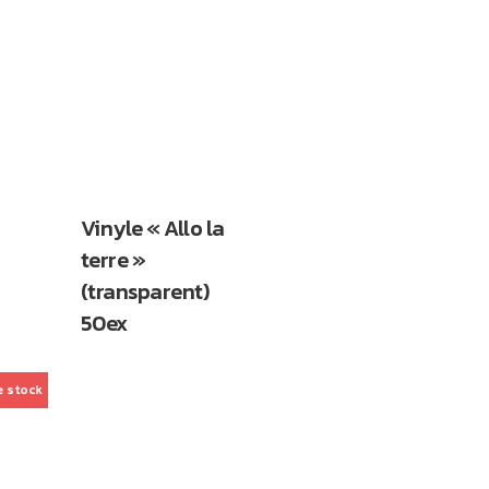
Vinyle « Allo la
terre »
(transparent)
50ex
e stock