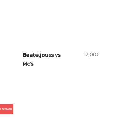
Beateljouss vs
12,00
€
Mc’s
e stock