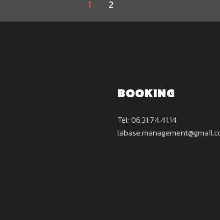
1
2
BOOKING
Tél: 06.31.74.41.14
labase.management@gmail.