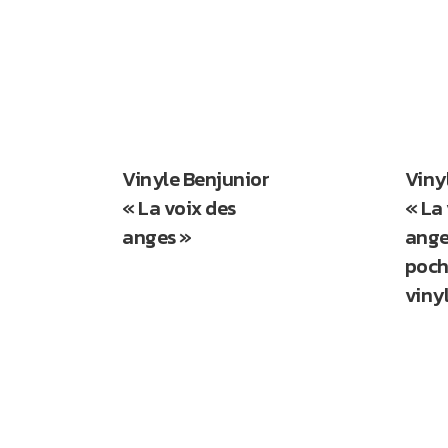
Vinyle Benjunior
Viny
« La voix des
« La
anges »
ange
poch
viny