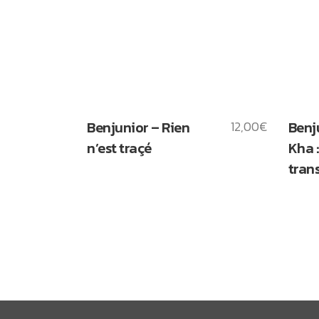
Benjunior – Rien
12,00
€
Benj
n’est traçé
Kha 
tran