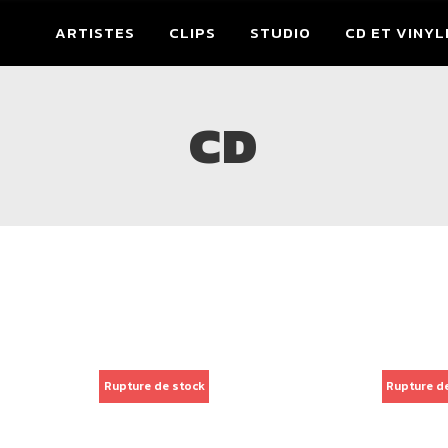
ARTISTES
CLIPS
STUDIO
CD ET VINYL
CD
Rupture de stock
Rupture d